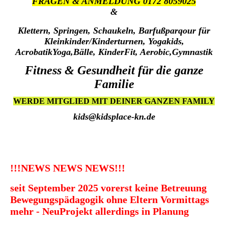
FRAGEN & ANMELDUNG 0172 8059025
&
Klettern, Springen, Schaukeln, Barfußparqour für
Kleinkinder/Kinderturnen, Yogakids,
AcrobatikYoga,Bälle, KinderFit, Aerobic,Gymnastik
Fitness & Gesundheit für die ganze
Familie
WERDE MITGLIED MIT DEINER GANZEN FAMILY
kids@kidsplace-kn.de
!!!NEWS NEWS NEWS!!!
seit September 2025 vorerst keine Betreuung
Bewegungspädagogik ohne Eltern Vormittags
mehr - NeuProjekt allerdings in Planung