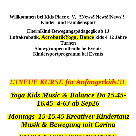
Willkommen bei Kids Place e. V, !!News!!News!!News!!
Kinder- und Familiensport
ElternKind-Bewegungspädagogik ab 1J
AcrobatikYoga, Dance
Luftakrobatik
,
kids 4-12 Jahre
Turnen
Showgruppen öffentliche Events
Kindersportprogramm bei Events
!!!NEUE KURSE für Anfängerkids!!!
Yoga Kids Music & Balance Do 15.45-
16.45 4-6J ab Sep26
Montags 15-15.45 Kreativer Kindertanz
Musik & Bewegung mit Carina